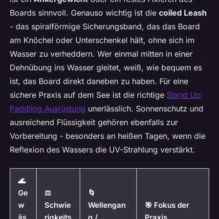
Boards sinnvoll. Genauso wichtig ist die
coiled Leash
- das spiralförmige Sicherungsband, das das Board
am Knöchel oder Unterschenkel hält, ohne sich im
Wasser zu verheddern. Wer einmal mitten in einer
Dehnübung ins Wasser gleitet, weiß, wie bequem es
ist, das Board direkt daneben zu haben. Für eine
sichere Praxis auf dem See ist die richtige
Stand Up
Paddling Ausrüstung
unerlässlich. Sonnenschutz und
ausreichend Flüssigkeit gehören ebenfalls zur
Vorbereitung - besonders an heißen Tagen, wenn die
Reflexion des Wassers die UV-Strahlung verstärkt.
🌊
Ge
⚖️
🌀
w
Schwie
Wellengan
🎯 Fokus der
äs
rigkeits
g /
Praxis