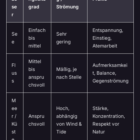
se
grad
Strömung
r
Einfach
Entspannung,
Se
Sehr
bis
Einstieg,
e
gering
mittel
Atemarbeit
Mittel
Fl
Aufmerksamkei
bis
Mäßig, je
us
t, Balance,
anspru
nach Stelle
s
Gegenströmung
chsvoll
M
ee
Hoch,
Stärke,
r /
Anspru
abhängig
Konzentration,
Kü
chsvoll
von Wind &
Respekt vor
st
Tide
Natur
e